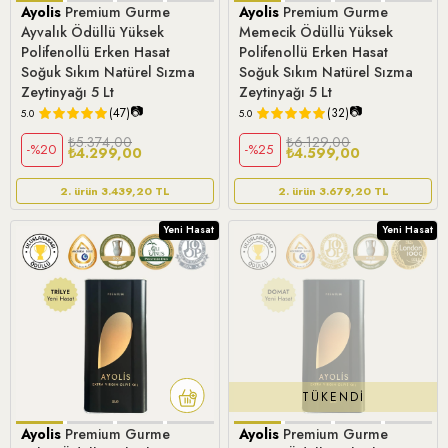
Ayolis
Premium Gurme
Ayolis
Premium Gurme
Ayvalık Ödüllü Yüksek
Memecik Ödüllü Yüksek
Polifenollü Erken Hasat
Polifenollü Erken Hasat
Soğuk Sıkım Natürel Sızma
Soğuk Sıkım Natürel Sızma
Zeytinyağı 5 Lt
Zeytinyağı 5 Lt
📷
📷
(47)
(32)
5.0
5.0
₺5.374,00
₺6.129,00
%20
%25
₺4.299,00
₺4.599,00
2. ürün 3.439,20 TL
2. ürün 3.679,20 TL
Yeni Hasat
Yeni Hasat
TÜKENDI
Ayolis
Premium Gurme
Ayolis
Premium Gurme