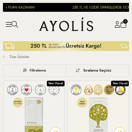
ARA PUAN KAZANIMI
250 TL VE ÜZERİ SİPARİŞLERDE ÜCRET
0
Tüm Ürünler
Filtreleme
Sıralama
Yeni Hasat
Yeni Hasat