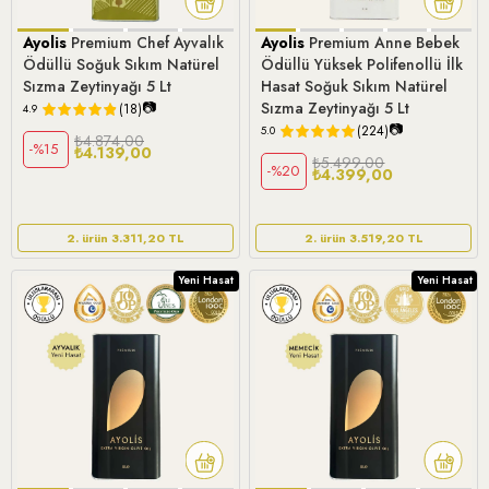
Ayolis
Premium Chef Ayvalık
Ayolis
Premium Anne Bebek
Ödüllü Soğuk Sıkım Natürel
Ödüllü Yüksek Polifenollü İlk
Sızma Zeytinyağı 5 Lt
Hasat Soğuk Sıkım Natürel
📷
Sızma Zeytinyağı 5 Lt
(18)
4.9
📷
(224)
5.0
₺4.874,00
%15
₺4.139,00
₺5.499,00
%20
₺4.399,00
2. ürün 3.311,20 TL
2. ürün 3.519,20 TL
Yeni Hasat
Yeni Hasat