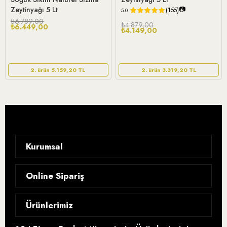
Zeytinyağı 5 Lt
📷
(155)
5.0
₺6.789,00
₺4.879,00
₺6.449,00
₺4.149,00
2. ürün 5.159,20 TL
2. ürün 3.319,20 TL
Kurumsal
Hikayemiz
Online Sipariş
Blog
Gizlilik Sözleşmesi
Ürünlerimiz
Analizler ve Sertifikalar
Satış Sözleşmesi