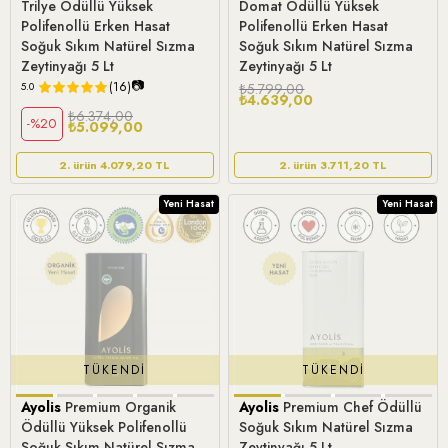
Trilye Ödüllü Yüksek
Domat Ödüllü Yüksek
Polifenollü Erken Hasat
Polifenollü Erken Hasat
Soğuk Sıkım Natürel Sızma
Soğuk Sıkım Natürel Sızma
Zeytinyağı 5 Lt
Zeytinyağı 5 Lt
📷
(16)
₺5.799,00
5.0
₺4.639,00
₺6.374,00
%20
₺5.099,00
2. ürün 4.079,20 TL
2. ürün 3.711,20 TL
Yeni Hasat
Yeni Hasat
TÜKENDI
TÜKENDI
Ayolis
Premium Organik
Ayolis
Premium Chef Ödüllü
Ödüllü Yüksek Polifenollü
Soğuk Sıkım Natürel Sızma
Soğuk Sıkım Natürel Sızma
Zeytinyağı 5 Lt