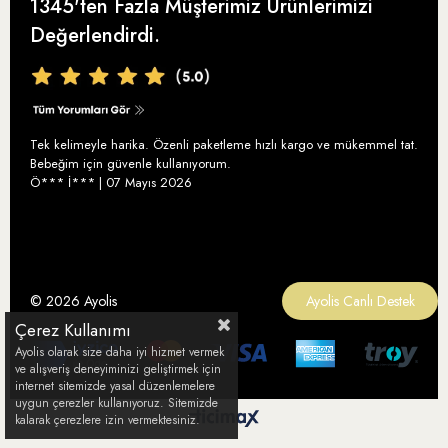
Ödüllerimiz
1345'ten Fazla Müşterimiz Ürünlerimizi
Zeytinyağı
İptal ve İade
Değerlendirdi.
Ayolis Instagram
Bebek Zeytinyağı
Teslimat ve Kargo
Ayolis Facebook
Organik Zeytinyağı
Ödeme Seçenekleri
Ayolis İletişim
En İyi Organik Zeytinyağı
Sıkça Sorulan Sorular
Tek kelimeyle harika. Özenli paketleme hızlı kargo ve mükemmel tat.
Yüksek Polifenollü Zeytinyağı
Bebeğim için güvenle kullanıyorum.
Ö*** İ*** | 07 Mayıs 2026
Soğuk Sıkım Zeytinyağı
Memecik Zeytinyağı
© 2026 Ayolis
Ayolis Canlı Destek
Çerez Kullanımı
Ayolis olarak size daha iyi hizmet vermek
ve alışveriş deneyiminizi geliştirmek için
internet sitemizde yasal düzenlemelere
uygun çerezler kullanıyoruz. Sitemizde
kalarak çerezlere izin vermektesiniz.