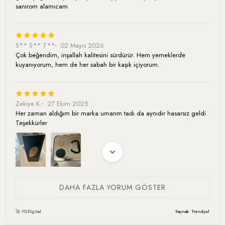
sanırom alamıcam
S** S** T**
02 Mayıs 2026
Çok beğendim, inşallah kalitesini sürdürür. Hem yemeklerde
kuyanıyorum, hem de her sabah bir kaşık içiyorum.
Zekiye K.
27 Ekim 2025
Her zaman aldığım bir marka umarım tadı da aynıdır hasarsız geldi
Teşekkürler
DAHA FAZLA YORUM GÖSTER
m** ş**
25 Eylül 2025
iki ay önce 500ml denemek icin almıştım çok beğendim şimdi 5 lt
🚀 YGDigital
Kaynak: Trendyol
aldim çok güzel kokmuyo sıcak yemeklerde de kullanıyorum