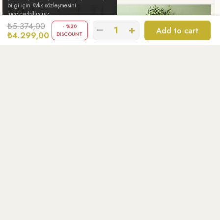
bilgi için Kvkk sözleşmesini
inceleyebilirsiniz.
₺5.374,00
%
20
₺4.299,00
DISCOUNT
SOĞUK SIKIM ZEYTİNYAĞI
SAKSIDA ZEYTİN AĞACI
NEDİR
BAKIMI
HESABIM
HESABIM
ÜYE GİRİŞİ
ÜYE OL
FAVORİLERİM
SİPARİŞLERİM
SİPARİŞ TAKİBİ
BİZİ TAKİP ET