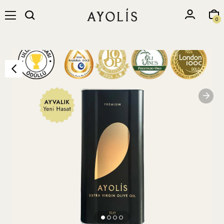
Ayolis Premium Gourmet EVOO 5 Lt Ayvalık Award Winning High Phenolic Early Harvest Cold Pressed
0