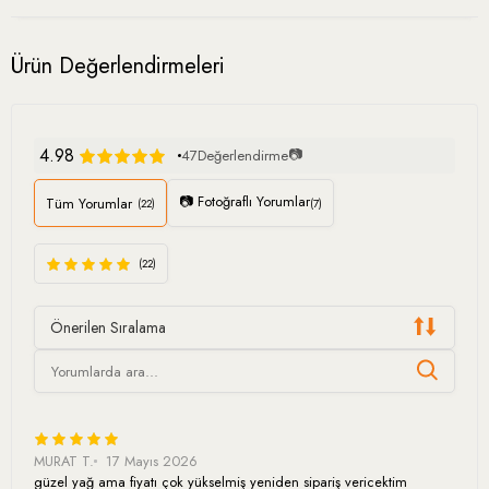
Ürün Değerlendirmeleri
4.98
📷
47
Değerlendirme
📷 Fotoğraflı Yorumlar
Tüm Yorumlar
(22)
(7)
(22)
Önerilen Sıralama
MURAT T.
17 Mayıs 2026
güzel yağ ama fiyatı çok yükselmiş yeniden sipariş vericektim