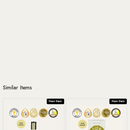
filtreli tercih etmelisiniz, çünkü filtresiz zeytinyağının
içerisinde bulunan posa belirli bir süre sonra zeytinyağını
fermantasyona uğratarak nefaset kaybına yol açacaktır.
Tadım notları:
Meyvemsiliği, dengeli acılığı ve yakıcılığı ile
üst sınıf yağlar arasındadır. Enginar, çağla, ot ve yaprak
kokuları alınır. Dengeli acılık ve yakıcılığı, zeytinyağının
antioksidanlar açısından zengin olduğunu gösterir.
Kullanım alanları:
Bebek ek gıdalarında, çocuklarınızın
yemeklerinde, sizler de kahvaltıda, salatalarda,
yemeklerinizde kullanabilirsiniz. Soslama ve terbiyeleme
için de mükemmel bir seçenektir. Aynı zamanda soteleme
ve marine işlemleri için de önerilir.
Yararları:
Kan şekerini düşürme, antienflamatuar etki
gösterme, kalp sağlığını destekleme, metabolizmayı
hızlandırma ve daha birçok farklı etki göstererek
sağlığınızı destekler.
Paketleme ve Saklama Koşulları:
Özenle paketlenmiş
Similar Items
tenekelerimiz gıda için koruma sağlayan uluslararası
standartlara uygun şekilde laklıdır. Zeytinyağınızı serin,
kuru, güneş ışığı ve rutubet almayan bir yerde
New Item
New Item
saklayabilirsiniz.
Kampanyalar
2.Üründe %30 İndirim
EGE