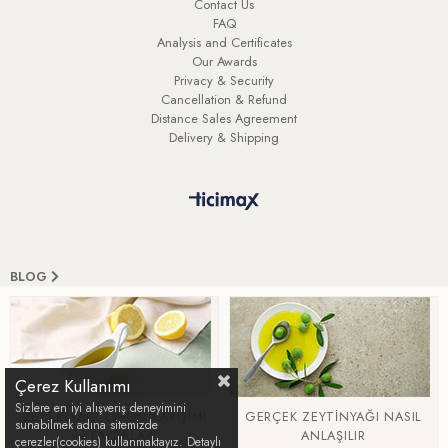
Contact Us
FAQ
Analysis and Certificates
Our Awards
Privacy & Security
Cancellation & Refund
Distance Sales Agreement
Delivery & Shipping
BLOG
Çerez Kullanımı
Sizlere en iyi alışveriş deneyimini
ZEYTİNYAĞI LİMON KARIŞIMI
GERÇEK ZEYTİNYAĞI NASIL
sunabilmek adına sitemizde
ve FAYDALARI
ANLAŞILIR
çerezler(cookies) kullanmaktayız. Detaylı