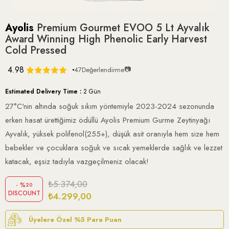
Ayolis
Premium Gourmet EVOO 5 Lt Ayvalık
Award Winning High Phenolic Early Harvest
Cold Pressed
4.98
📷
47
Değerlendirme
Estimated Delivery Time
:
2 Gün
27°C'nin altında soğuk sıkım yöntemiyle 2023-2024 sezonunda
erken hasat ürettiğimiz ödüllü Ayolis Premium Gurme Zeytinyağı
Ayvalık, yüksek polifenol(255+), düşük asit oranıyla hem size hem
bebekler ve çocuklara soğuk ve sıcak yemeklerde sağlık ve lezzet
katacak, eşsiz tadıyla vazgeçilmeniz olacak!
₺5.374,00
%
20
DISCOUNT
₺4.299,00
Üyelere Özel %5 Para Puan