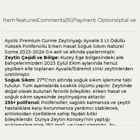
Item features
Comments
(15)
Payment Options
İptal ve 
S** K**
12 Eylül 2025
Paketleme çok güzel üründe öyle teşekkür ederim lezzeti ve
kalitesiyle pişman olmayacağınız bir zeytinyağı
Ayolis Premium Gurme Zeytinyağı Ayvalık 5 Lt Ödüllü
Yüksek Polifenollü Erken Hasat Soğuk Sıkım Natürel
Sızma 2023-2024 0,4 asit ve altında şişelenmiştir.
Zeytin Çeşidi ve Bölge:
Kuzey Ege bölgesindeki aile
bahçelerimizden 2023 Eylül Ekim aylarında henüz
yeşilken elle toplanan Ayvalık/Edremit cinsi zeytinlerden
üretilmiştir.
Soğuk Sıkım:
27°C'nin altında soğuk sıkım işlemine tabi
tutulur. Tüm aşamalarda sıcaklık ölçümü yapılır. Zeytinde
doğal olarak bulunan fenolik bileşikler, erken hasat ve
soğuk sıkım sayesinde zeytinyağına aktarılır.
255+ polifenol:
Polifenoller; sağlıklı kalmanıza ve çeşitli
hastalıklara karşı korunmanıza yardımcı olabilecek,
antioksidan özelliklere sahip faydalı bitki
bileşikleridir. Dünya Zeytin Konseyi’nin yaptığı
açıklamalara göre 250 mg/L ve üzeri olmalıdır, bu
zeytinyağlar sağlık kategorisinde değerlendirilir.
Filtre edilmiştir:
Çok kısa sürede tüketmeyecekseniz