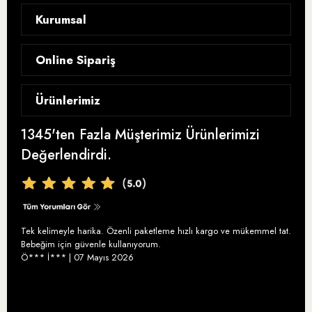
Kurumsal
Hikayemiz
Online Sipariş
Blog
Gizlilik Sözleşmesi
Ürünlerimiz
Analizler ve Sertifikalar
Satış Sözleşmesi
Ödüllerimiz
1345'ten Fazla Müşterimiz Ürünlerimizi
Zeytinyağı
İptal ve İade
Değerlendirdi.
Ayolis Instagram
Bebek Zeytinyağı
Teslimat ve Kargo
Ayolis Facebook
Organik Zeytinyağı
Ödeme Seçenekleri
Ayolis İletişim
En İyi Organik Zeytinyağı
Sıkça Sorulan Sorular
Tek kelimeyle harika. Özenli paketleme hızlı kargo ve mükemmel tat.
Yüksek Polifenollü Zeytinyağı
Bebeğim için güvenle kullanıyorum.
Ö*** İ*** | 07 Mayıs 2026
Soğuk Sıkım Zeytinyağı
Memecik Zeytinyağı