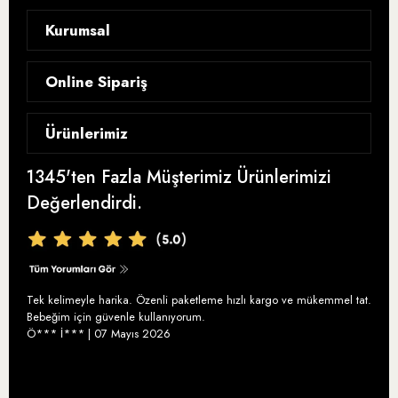
Kurumsal
Hikayemiz
Online Sipariş
Blog
Gizlilik Sözleşmesi
Ürünlerimiz
Analizler ve Sertifikalar
Satış Sözleşmesi
Ödüllerimiz
1345'ten Fazla Müşterimiz Ürünlerimizi
Zeytinyağı
İptal ve İade
Değerlendirdi.
Ayolis Instagram
Bebek Zeytinyağı
Teslimat ve Kargo
Ayolis Facebook
Organik Zeytinyağı
Ödeme Seçenekleri
Ayolis İletişim
En İyi Organik Zeytinyağı
Sıkça Sorulan Sorular
Tek kelimeyle harika. Özenli paketleme hızlı kargo ve mükemmel tat.
Yüksek Polifenollü Zeytinyağı
Bebeğim için güvenle kullanıyorum.
Ö*** İ*** | 07 Mayıs 2026
Soğuk Sıkım Zeytinyağı
Memecik Zeytinyağı