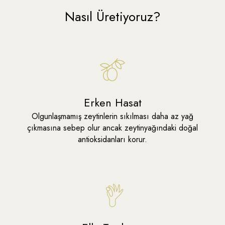
Tuz
Nasıl Üretiyoruz?
Bitkisel yağ
Saklama Koşulları
Direkt güneş ışığından ve ısıdan uzak; serin, kuru ve
ışık almayan bir yerde muhafaza ediniz.
Erken Hasat
Ambalajı açıldıktan sonra ağzı kapalı şekilde
Olgunlaşmamış zeytinlerin sıkılması daha az yağ
buzdolabında saklayınız.
çıkmasına sebep olur ancak zeytinyağındaki doğal
Açtıktan sonra tercihen 30 gün içinde tüketiniz.
antioksidanları korur.
Tüketim Önerisi
Zeytinyağı ve baharatlar ile çeşnilendirerek kahvaltılarda,
meze tabaklarında ve günlük sofralarda tüketebilirsiniz.