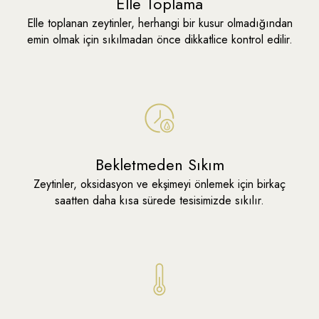
Elle Toplama
Dane/kg
Elle toplanan zeytinler, herhangi bir kusur olmadığından
261-290 adet/kg
emin olmak için sıkılmadan önce dikkatlice kontrol edilir.
Kampanyalar
2. Ürüne %30 İndirim
Baharatla
Al 50 TL Az Öde
Kimler İçin
Yetişkinler
Miktar
10 kg
Bekletmeden Sıkım
Zeytinler, oksidasyon ve ekşimeyi önlemek için birkaç
saatten daha kısa sürede tesisimizde sıkılır.