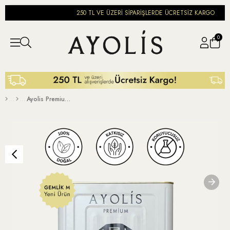
I
250 TL VE ÜZERİ SİPARİŞLERDE ÜCRETSİZ KARGO
0
Ayolis Premium Gurme Yağlı Salamura Siyah Zeytin M 10 Kg