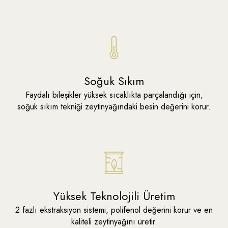
Soğuk Sıkım
Faydalı bileşikler yüksek sıcaklıkta parçalandığı için,
soğuk sıkım tekniği zeytinyağındaki besin değerini korur.
Yüksek Teknolojili Üretim
2 fazlı ekstraksiyon sistemi, polifenol değerini korur ve en
Kampanyalar
2.Üründe %20 İndirim
Baharatla Al 50 TL Az Öde
kaliteli zeytinyağını üretir.