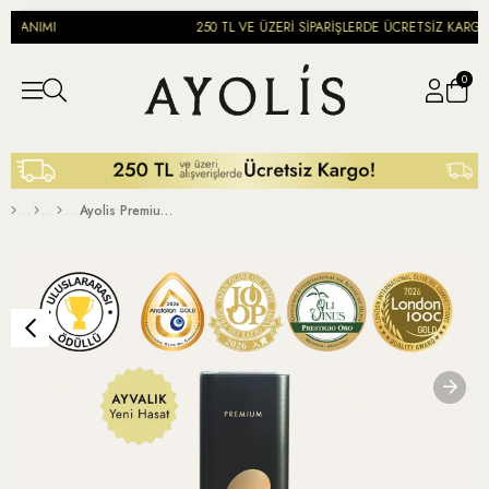
ANIMI
250 TL VE ÜZERİ SİPARİŞLERDE ÜCRETSİZ KARGO
0
Ayolis Premium Gurme Ayvalık Ödüllü Yüksek Polifenollü Erken Hasat Soğuk Sıkım Natürel Sızma Zeytinyağı 2 Lt