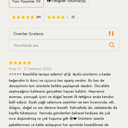
📷 Fotoğraflı Yorumlar
Tüm Yorumlar
(74)
(20)
(69)
(5)
Önerilen Sıralama
Pinar S.
2 Temmuz 2026
⭐⭐⭐⭐⭐ Kesinlikle tavsiye ederim! 🌿🫒 Ayolis ürünlerini o kadar
beğendim ki ikinci ve üçüncü kez sipariş verdim. Bu kez de
deneyimimi tüm ürünlerle birlikte paylaşmak istedim. Öncelikle
zeytinyağının kalitesine gerçekten hayran kaldım. Meyvemsi
aroması, yumuşak içimi ve doğal lezzeti ilk tattığınız anda kendini
belli ediyor. Siyah yağlı salamura zeytinleri ise tam kıvamında; etli,
dolgun, doğal ve son derece lezzetli. Kahvaltıda da, salatalarda da
keyifle tüketiyoruz. Yanında gönderilen baharat hediyesi de çok
ince düşünülmüş ve çok hoşuma gitti.🤩❤️ Ürünlerin özenle
paketlenmesi ve kalite anlayışının her ayrıntıda hissedilmesi de