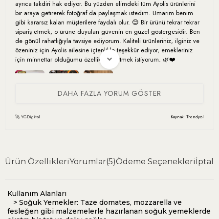
ayrıca takdiri hak ediyor. Bu yüzden elimdeki tüm Ayolis ürünlerini
bir araya getirerek fotoğraf da paylaşmak istedim. Umarım benim
gibi kararsız kalan müşterilere faydalı olur. 😊 Bir ürünü tekrar tekrar
sipariş etmek, o ürüne duyulan güvenin en güzel göstergesidir. Ben
de gönül rahatlığıyla tavsiye ediyorum. Kaliteli ürünleriniz, ilginiz ve
özeniniz için Ayolis ailesine içtenlikle teşekkür ediyor, emekleriniz
için minnettar olduğumu özellikle belirtmek istiyorum. 🌿❤️
DAHA FAZLA YORUM GÖSTER
🚀 YGDigital
Kaynak: Trendyol
K** E**
23 Haziran 2026
Daha güzelini görmedim inanılmaz güzel bir lezzet. Çocuklarım
için alıyorum ama kendimiz de tüketiyoruz çoook iyi
Ürün Özellikleri
Yorumlar
(5)
Ödeme Seçenekleri
İptal 
Kullanım Alanları
Didem A.
10 Mayıs 2026
> Soğuk Yemekler: Taze domates, mozzarella ve
Tadını çok beğendik severek tüketiyoruz
fesleğen gibi malzemelerle hazırlanan soğuk yemeklerde