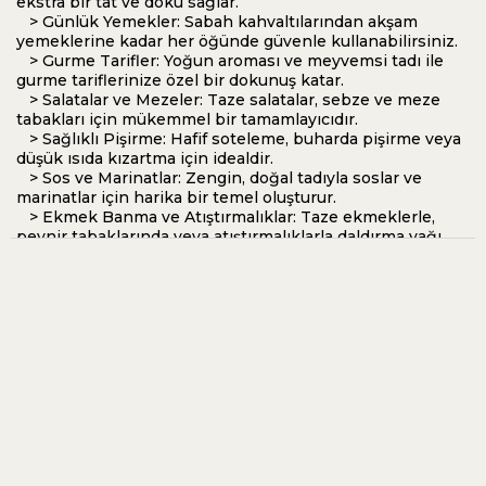
ekstra bir tat ve doku sağlar.
> Günlük Yemekler: Sabah kahvaltılarından akşam
yemeklerine kadar her öğünde güvenle kullanabilirsiniz.
S** B** Ç**
07 Mayıs 2026
> Gurme Tarifler: Yoğun aroması ve meyvemsi tadı ile
Tadı kokusu çok başarılı
gurme tariflerinize özel bir dokunuş katar.
> Salatalar ve Mezeler: Taze salatalar, sebze ve meze
tabakları için mükemmel bir tamamlayıcıdır.
> Sağlıklı Pişirme: Hafif soteleme, buharda pişirme veya
M** Ö** B**
05 Nisan 2026
düşük ısıda kızartma için idealdir.
Tereddüt ederek almıştım ama çok beğendim,elinize sağlık🙏🙏
> Sos ve Marinatlar: Zengin, doğal tadıyla soslar ve
marinatlar için harika bir temel oluşturur.
> Ekmek Banma ve Atıştırmalıklar: Taze ekmeklerle,
peynir tabaklarında veya atıştırmalıklarla daldırma yağı
olarak kullanabilirsiniz.
Tadım Notları
> Meyvemsilik: Meyvemsi aromasıyla üst sınıf yağlar
arasındadır.
> Dengeli Acılık ve Yakıcılık: Dengeli acılık ve yakıcılık,
zeytinyağının antioksidanlar açısından zengin olduğunu
gösterir.
Zeytin Çeşidi ve Bölge
> Ürünümüz, Kuzey Ege bölgesindeki aile
bahçelerimizden Ayvalık/Edremit cinsi zeytinlerden