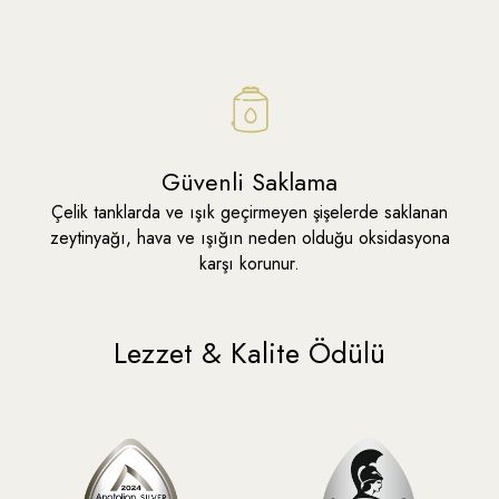
Kimler İçin
Yetişkinler
Tat Profili
Hafif
En Uygun
Salatalar ve Soğuk Yemekler
Kullanım Alanı
Yemeklerin Üzerine Gezdirme
Banmalık
Sağlık Amaçlı
Çiğ
Tüketim
Soslama ve
Terbiyeleme
Güvenli Saklama
Hasat Zamanı
Erken Hasat
Çelik tanklarda ve ışık geçirmeyen şişelerde saklanan
Miktar
2 lt
zeytinyağı, hava ve ışığın neden olduğu oksidasyona
karşı korunur.
Lezzet & Kalite Ödülü