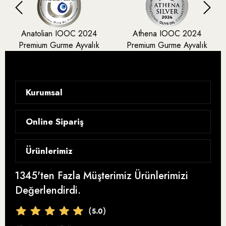
Anatolian IOOC 2024
Athena IOOC 2024
Premium Gurme Ayvalık
Premium Gurme Ayvalık
Kurumsal
Hikayemiz
Online Sipariş
Blog
Gizlilik Sözleşmesi
Ürünlerimiz
Analizler ve Sertifikalar
Satış Sözleşmesi
Ödüllerimiz
1345'ten Fazla Müşterimiz Ürünlerimizi
Zeytinyağı
İptal ve İade
Değerlendirdi.
Ayolis Instagram
Bebek Zeytinyağı
Teslimat ve Kargo
Ayolis Facebook
Organik Zeytinyağı
Ödeme Seçenekleri