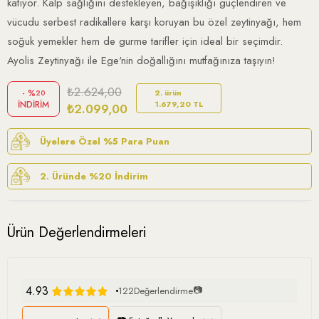
katıyor. Kalp sağlığını destekleyen, bağışıklığı güçlendiren ve
vücudu serbest radikallere karşı koruyan bu özel zeytinyağı, hem
soğuk yemekler hem de gurme tarifler için ideal bir seçimdir.
Ayolis Zeytinyağı ile Ege'nin doğallığını mutfağınıza taşıyın!
₺2.624,00
%
2. ürün
20
İNDIRIM
1.679,20 TL
₺2.099,00
Üyelere Özel %5 Para Puan
2. Üründe %20 İndirim
Ürün Değerlendirmeleri
4.93
📷
122
Değerlendirme