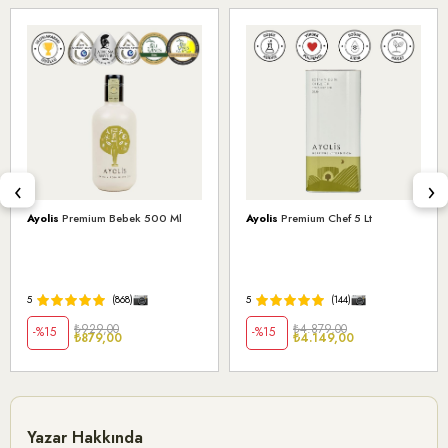
‹
›
Ayolis
Premium Bebek 500 Ml
Ayolis
Premium Chef 5 Lt
5
(868)
5
(144)
₺929,00
₺4.879,00
%15
%15
₺879,00
₺4.149,00
Yazar Hakkında