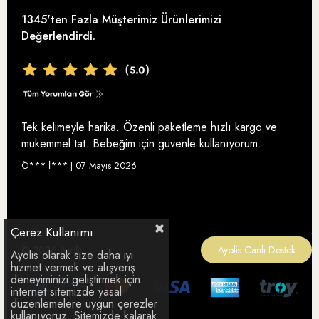
Zeytinyağı
Satış Sözleşmesi
1345'ten Fazla Müşterimiz Ürünlerimizi
Analizler ve Sertifikalar
Değerlendirdi.
Bebek Zeytinyağı
İptal ve İade
Ödüllerimiz
Organik Zeytinyağı
Teslimat ve Kargo
Ayolis Instagram
En İyi Organik Zeytinyağı
Tek kelimeyle harika. Özenli paketleme hızlı kargo ve
Ödeme Seçenekleri
Ayolis Facebook
mükemmel tat. Bebeğim için güvenle kullanıyorum.
Yüksek Polifenollü Zeytinyağı
Sıkça Sorulan Sorular
Ayolis İletişim
Ö*** İ*** | 07 Mayıs 2026
Soğuk Sıkım Zeytinyağı
Çerez Kullanımı
Memecik Zeytinyağı
© 2026 Ayolis
Ayolis Canlı Destek
Ayolis olarak size daha iyi
hizmet vermek ve alışveriş
deneyiminizi geliştirmek için
internet sitemizde yasal
düzenlemelere uygun çerezler
kullanıyoruz. Sitemizde kalarak