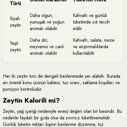
Türü
Daha olgun,
Kahvaltı ve günlük
Siyah
yumuşak ve yoğun
tüketimde sık tercih
zeytin
aromalı olabilir.
edilir.
Daha diri,
Kahvaltı, salata, meze
Yeşil
meyvemsi ve canlı
ve atıştırmalıklarda
zeytin
aromalı olabilir.
kullanılabilir.
Her iki zeytin türü de dengeli beslenmede yer alabilir. Burada
en önemli konu ürünün kalitesi, tuz oranı, saklama koşulları ve
porsiyon kontrolüdür.
Zeytin Kalorili mi?
Zeytin, yağ içeriği nedeniyle enerji değeri olan bir besindir. Bu
nedenle faydalı bir gıda olsa da sınırsız tüketilmemelidir.
Günlük tüketim miktarı kişinin beslenme düzenine, tuz