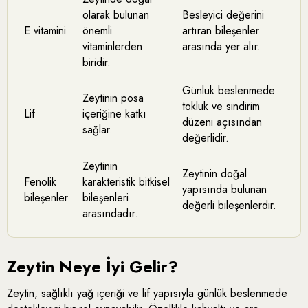
olarak bulunan
Besleyici değerini
E vitamini
önemli
artıran bileşenler
vitaminlerden
arasında yer alır.
biridir.
Günlük beslenmede
Zeytinin posa
tokluk ve sindirim
Lif
içeriğine katkı
düzeni açısından
sağlar.
değerlidir.
Zeytinin
Zeytinin doğal
Fenolik
karakteristik bitkisel
yapısında bulunan
bileşenler
bileşenleri
değerli bileşenlerdir.
arasındadır.
Zeytin Neye İyi Gelir?
Zeytin, sağlıklı yağ içeriği ve lif yapısıyla günlük beslenmede