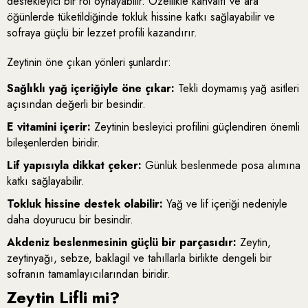
destekleyici bir rol oynayabilir. Özellikle kahvaltı ve ara
öğünlerde tüketildiğinde tokluk hissine katkı sağlayabilir ve
sofraya güçlü bir lezzet profili kazandırır.
Zeytinin öne çıkan yönleri şunlardır:
Sağlıklı yağ içeriğiyle öne çıkar:
Tekli doymamış yağ asitleri
açısından değerli bir besindir.
E vitamini içerir:
Zeytinin besleyici profilini güçlendiren önemli
bileşenlerden biridir.
Lif yapısıyla dikkat çeker:
Günlük beslenmede posa alımına
katkı sağlayabilir.
Tokluk hissine destek olabilir:
Yağ ve lif içeriği nedeniyle
daha doyurucu bir besindir.
Akdeniz beslenmesinin güçlü bir parçasıdır:
Zeytin,
zeytinyağı, sebze, baklagil ve tahıllarla birlikte dengeli bir
sofranın tamamlayıcılarından biridir.
Zeytin Lifli mi?