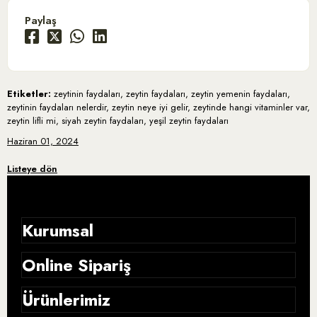
Paylaş
Etiketler:
zeytinin faydaları, zeytin faydaları, zeytin yemenin faydaları,
zeytinin faydaları nelerdir, zeytin neye iyi gelir, zeytinde hangi vitaminler var,
zeytin lifli mi, siyah zeytin faydaları, yeşil zeytin faydaları
Haziran 01, 2024
Listeye dön
Kurumsal
Online Sipariş
Hikayemiz
Ürünlerimiz
Gizlilik Sözleşmesi
Blog