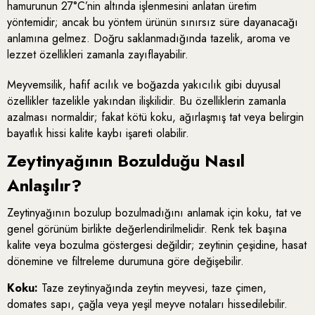
hamurunun 27°C’nin altında işlenmesini anlatan üretim
yöntemidir; ancak bu yöntem ürünün sınırsız süre dayanacağı
anlamına gelmez. Doğru saklanmadığında tazelik, aroma ve
lezzet özellikleri zamanla zayıflayabilir.
Meyvemsilik, hafif acılık ve boğazda yakıcılık gibi duyusal
özellikler tazelikle yakından ilişkilidir. Bu özelliklerin zamanla
azalması normaldir; fakat kötü koku, ağırlaşmış tat veya belirgin
bayatlık hissi kalite kaybı işareti olabilir.
Zeytinyağının Bozulduğu Nasıl
Anlaşılır?
Zeytinyağının bozulup bozulmadığını anlamak için koku, tat ve
genel görünüm birlikte değerlendirilmelidir. Renk tek başına
kalite veya bozulma göstergesi değildir; zeytinin çeşidine, hasat
dönemine ve filtreleme durumuna göre değişebilir.
Koku:
Taze zeytinyağında zeytin meyvesi, taze çimen,
domates sapı, çağla veya yeşil meyve notaları hissedilebilir.