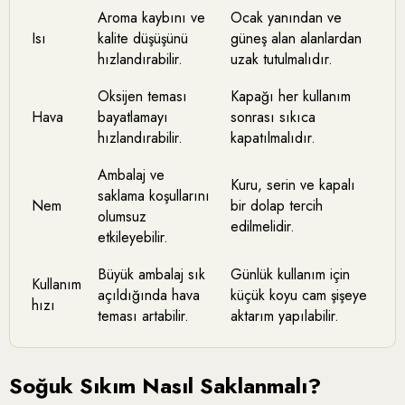
Aroma kaybını ve
Ocak yanından ve
Isı
kalite düşüşünü
güneş alan alanlardan
hızlandırabilir.
uzak tutulmalıdır.
Oksijen teması
Kapağı her kullanım
Hava
bayatlamayı
sonrası sıkıca
hızlandırabilir.
kapatılmalıdır.
Ambalaj ve
Kuru, serin ve kapalı
saklama koşullarını
Nem
bir dolap tercih
olumsuz
edilmelidir.
etkileyebilir.
Büyük ambalaj sık
Günlük kullanım için
Kullanım
açıldığında hava
küçük koyu cam şişeye
hızı
teması artabilir.
aktarım yapılabilir.
Soğuk Sıkım Nasıl Saklanmalı?