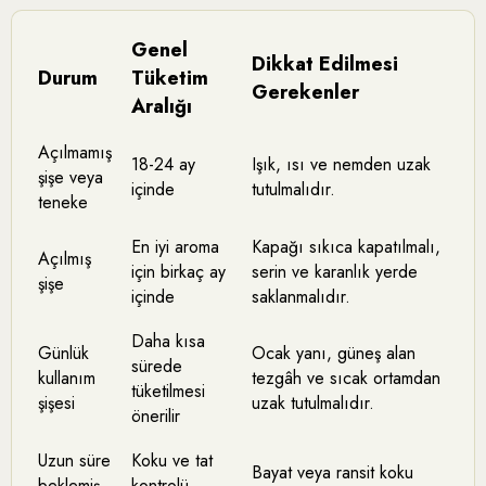
Genel
Dikkat Edilmesi
Durum
Tüketim
Gerekenler
Aralığı
Açılmamış
18-24 ay
Işık, ısı ve nemden uzak
şişe veya
içinde
tutulmalıdır.
teneke
En iyi aroma
Kapağı sıkıca kapatılmalı,
Açılmış
için birkaç ay
serin ve karanlık yerde
şişe
içinde
saklanmalıdır.
Daha kısa
Günlük
Ocak yanı, güneş alan
sürede
kullanım
tezgâh ve sıcak ortamdan
tüketilmesi
şişesi
uzak tutulmalıdır.
önerilir
Uzun süre
Koku ve tat
Bayat veya ransit koku
beklemiş
kontrolü