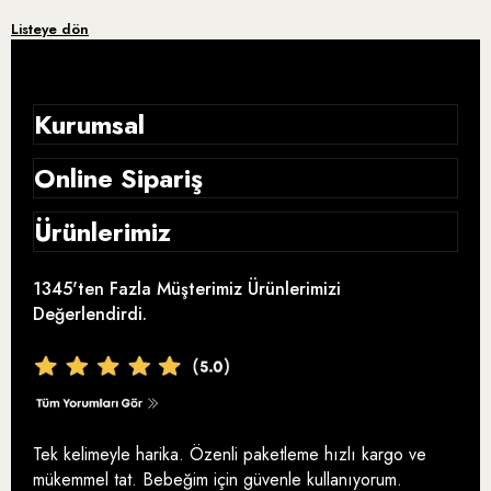
Listeye dön
Kurumsal
Online Sipariş
Hikayemiz
Ürünlerimiz
Gizlilik Sözleşmesi
Blog
Zeytinyağı
Satış Sözleşmesi
1345'ten Fazla Müşterimiz Ürünlerimizi
Analizler ve Sertifikalar
Değerlendirdi.
Bebek Zeytinyağı
İptal ve İade
Ödüllerimiz
Organik Zeytinyağı
Teslimat ve Kargo
Ayolis Instagram
En İyi Organik Zeytinyağı
Tek kelimeyle harika. Özenli paketleme hızlı kargo ve
Ödeme Seçenekleri
Ayolis Facebook
mükemmel tat. Bebeğim için güvenle kullanıyorum.