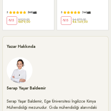
5
(868)
5
(144)
₺929,00
₺4.879,00
%15
%15
₺879,00
₺4.149,00
Yazar Hakkında
Serap Yaşar Baldemir
Serap Yaşar Baldemir, Ege Üniversitesi İngilizce Kimya
Mühendisliği mezunudur. Gıda mühendisliği alanındaki